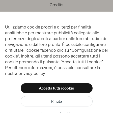
Credits
Utilizziamo cookie propri e di terzi per finalità
analitiche e per mostrare pubblicità collegata alle
preferenze degli utenti a partire dalle loro abitudini di
navigazione e dal loro profilo. È possibile configurare
o rifiutare i cookie facendo clic su “Configurazione dei
facebook
twitter
youtube
instagram
cookie”. Inoltre, gli utenti possono accettare tutti i
cookie premendo il pulsante “Accetta tutti i cookie”.
Per ulteriori informazioni, è possibile consultare la
Iscriviti alla Newsletter
nostra
privacy policy
.
Accetta tutti i cookie
© MUSEO CAPPELLA SANSEVERO > ALL RIGHTS RESERVED
Consenti tutti
WEBSITE DESIGN > BLUELABS
Rifiuta
Conferma le mie scelte