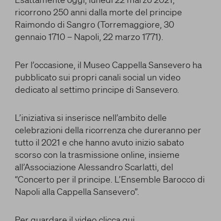
OPERE LETTERARIE E SCIENTIFICHE
e/o disattivarli secondo le proprie preferenze, salvo i
ricorrono 250 anni dalla morte del principe
RAPPORTO CON GLI ARTISTI
Cookie strettamente necessari per il funzionamento
Raimondo di Sangro (Torremaggiore, 30
Cerca
della Piattaforma. È importante tenere conto del
MITO
gennaio 1710 – Napoli, 22 marzo 1771).
fatto che il blocco di alcuni cookie può condizionare
HANNO DETTO DI LUI
l’esperienza sulla Piattaforma e il suo funzionamento.
Per l’occasione, il Museo Cappella Sansevero ha
Premendo “Conferma le impostazioni”, la selezione
facebook
twitter
youtube
instag
pubblicato sui propri canali social un video
relativa ai cookie effettuata verrà salvata. Se non è
stata selezionata alcuna opzione, premere questo
dedicato al settimo principe di Sansevero.
pulsante equivarrà a rifiutare tutti i cookie. Per
ulteriori informazioni, è possibile consultare la
L’iniziativa si inserisce nell’ambito delle
nostra
Ulteriori informazioni
celebrazioni della ricorrenza che dureranno per
tutto il 2021 e che hanno avuto inizio sabato
scorso con la trasmissione online, insieme
Cookie strettamente necessari
all’Associazione Alessandro Scarlatti, del
“Concerto per il principe. L’Ensemble Barocco di
Cookie di analisi
Napoli alla Cappella Sansevero”.
Cookies di marketing
Per guardare il video clicca
qui
.