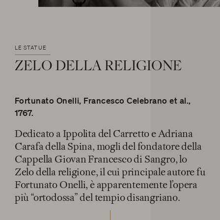
OPERE LETTERARIE E SCIENTIFICHE
e/o disattivarli secondo le proprie preferenze, salvo i
RAPPORTO CON GLI ARTISTI
Cookie strettamente necessari per il funzionamento
Cerca
della Piattaforma. È importante tenere conto del
MITO
fatto che il blocco di alcuni cookie può condizionare
LE STATUE
HANNO DETTO DI LUI
l’esperienza sulla Piattaforma e il suo funzionamento.
ZELO
DELLA
RELIGIONE
Premendo “Conferma le impostazioni”, la selezione
facebook
twitter
youtube
instag
relativa ai cookie effettuata verrà salvata. Se non è
stata selezionata alcuna opzione, premere questo
pulsante equivarrà a rifiutare tutti i cookie. Per
Fortunato Onelli, Francesco Celebrano et al.,
ulteriori informazioni, è possibile consultare la
1767.
nostra
Ulteriori informazioni
Dedicato a Ippolita del Carretto e Adriana
Carafa della Spina, mogli del fondatore della
Cookie strettamente necessari
Cappella Giovan Francesco di Sangro, lo
Zelo della religione, il cui principale autore fu
Cookie di analisi
Fortunato Onelli, è apparentemente l’opera
più “ortodossa” del tempio disangriano.
Cookies di marketing