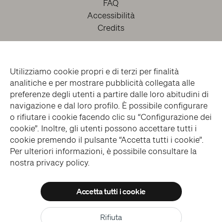
FAQ
Accessibilità
Credits
Utilizziamo cookie propri e di terzi per finalità
analitiche e per mostrare pubblicità collegata alle
preferenze degli utenti a partire dalle loro abitudini di
navigazione e dal loro profilo. È possibile configurare
o rifiutare i cookie facendo clic su “Configurazione dei
facebook
twitter
youtube
instagram
cookie”. Inoltre, gli utenti possono accettare tutti i
cookie premendo il pulsante “Accetta tutti i cookie”.
Per ulteriori informazioni, è possibile consultare la
Iscriviti alla Newsletter
nostra
privacy policy
.
Accetta tutti i cookie
© MUSEO CAPPELLA SANSEVERO > ALL RIGHTS RESERVED
Consenti tutti
WEBSITE DESIGN > BLUELABS
Rifiuta