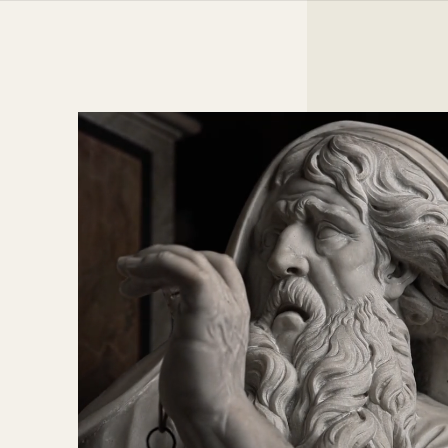
ITA
ENG
FRA
PLANIFIER VOTRE VISITE
Ouvrir
LA CHAPELLE ET LE CHRIST
HORAIRES ET TARIFS
Ouvrir
VOILÉ
MODALITÉS D’ACCÈS
GROUPES SCOLAIRES
LE PRINCE DE SANSEVERO
LA CHAPELLE SANSEVERO
ACCESSIBILITÉ
Ouvrir
Ouvrir
LE CHRIST VOILÉ
COMMENT NOUS REJOINDRE
Ouvrir
ACTUALITÉS ET ÉVÉNEMENTS
LES STATUES
BIOGRAPHIE
FAQ
Ouvrir
LES MACHINES ANATOMIQUES
EXPÉRIMENTATIONS
ŒUVRES LITTÉRAIRES ET SCIENTIFIQUES
RAPPORT AVEC LES ARTISTES
Chercher