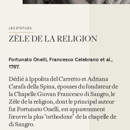
MYTHE
ON A DIT DE LUI
facebook
twitter
youtube
instag
LES STATUES
ZÈLE
DE
LA
RELIGION
Fortunato Onelli, Francesco Celebrano et al.,
1767.
Dédié à Ippolita del Carretto et Adriana
Carafa della Spina, épouses du fondateur de
la Chapelle Giovan Francesco di Sangro, le
Zèle de la religion, dont le principal auteur
fut Fortunato Onelli, est apparemment
l’œuvre la plus “orthodoxe” de la chapelle de
di Sangro.