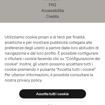
FAQ
Accessibilità
Credits
Utilizziamo cookie propri e di terzi per finalità
analitiche e per mostrare pubblicità collegata alle
preferenze degli utenti a partire dalle loro abitudini di
navigazione e dal loro profilo. È possibile configurare
o rifiutare i cookie facendo clic su “Configurazione dei
facebook
twitter
youtube
instagram
cookie”. Inoltre, gli utenti possono accettare tutti i
cookie premendo il pulsante “Accetta tutti i cookie”.
Per ulteriori informazioni, è possibile consultare la
Iscriviti alla Newsletter
nostra
privacy policy
.
Accetta tutti i cookie
© MUSEO CAPPELLA SANSEVERO > ALL RIGHTS RESERVED
Consenti tutti
WEBSITE DESIGN > BLUELABS