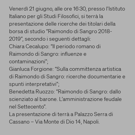
OPERE LETTERARIE E SCIENTIFICHE
e/o disattivarli secondo le proprie preferenze, salvo i
Venerdì 21 giugno, alle ore 16:30, presso l’Istituto
RAPPORTO CON GLI ARTISTI
Cookie strettamente necessari per il funzionamento
Cerca
Italiano per gli Studi Filosofici, si terrà la
della Piattaforma. È importante tenere conto del
MITO
presentazione delle ricerche dei titolari della
fatto che il blocco di alcuni cookie può condizionare
HANNO DETTO DI LUI
borsa di studio “Raimondo di Sangro 2018-
l’esperienza sulla Piattaforma e il suo funzionamento.
2019”, secondo i seguenti dettagli:
Premendo “Conferma le impostazioni”, la selezione
facebook
twitter
youtube
instag
Chiara Cecalupo: “Il periodo romano di
relativa ai cookie effettuata verrà salvata. Se non è
Raimondo di Sangro: influenze e
stata selezionata alcuna opzione, premere questo
contaminazioni”;
pulsante equivarrà a rifiutare tutti i cookie. Per
ulteriori informazioni, è possibile consultare la
Gianluca Forgione: “Sulla committenza artistica
nostra
Ulteriori informazioni
di Raimondo di Sangro: ricerche documentarie e
spunti interpretativi”;
Benedetta Ruozzo: “Raimondo di Sangro: dallo
Cookie strettamente necessari
scienziato al barone. L’amministrazione feudale
nel Settecento”.
Cookie di analisi
La presentazione di terrà a Palazzo Serra di
Cassano – Via Monte di Dio 14, Napoli.
Cookies di marketing