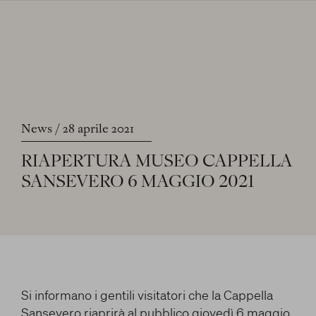
ITA
ENG
FRA
ORGANIZZA
Centro preferenze sulla privacy
Apri
LA TUA VISITA
La tua privacy
News
28 aprile 2021
LA CAPPELLA E
ORARI E TARIFFE
Apri
IL CRISTO VELATO
RIAPERTURA
MUSEO
CAPPELLA
MODALITÀ DI ACCESSO
I cookie e altre tecnologie simili sono una parte
SANSEVERO
6
MAGGIO
2021
fondamentale del funzionamento della nostra
GRUPPI SCOLASTICI
Piattaforma. L’obiettivo principale dei cookie è
IL PRINCIPE
LA CAPPELLA
ACCESSIBILITÀ
rendere l’esperienza di navigazione più comoda ed
Apri
Apri
DI SANSEVERO
IL CRISTO VELATO
efficiente, nonché consentirci di migliorare i nostri
COME RAGGIUNGERCI
Apri
servizi e la Piattaforma stessa. Inoltre, i cookie
LE STATUE
FAQ
Apri
vengono utilizzati per mostrare pubblicità che risulti
NEWS ED EVENTI
BIOGRAFIA
LE MACCHINE ANATOMICHE
interessante per l’utente quando visita i siti Web e le
Si informano i gentili visitatori che la Cappella
app di terzi. Qui sono disponibili tutte le informazioni
SPERIMENTAZIONI
Catalogo scientifico digitale
Sansevero riaprirà al pubblico giovedì 6 maggio
sui cookie che utilizziamo e sarà possibile attivarli