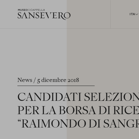
Museo
ITA
Cappella
Sansevero
ORGANIZZA
LA TUA VISITA
News
5 dicembre 2018
CANDIDATI
SELEZION
ORARI E TARIFFE
MODALITÀ DI ACCESSO
PER
LA
BORSA
DI
RIC
GRUPPI SCOLASTICI
“RAIMONDO
DI
SANG
ACCESSIBILITÀ
COME RAGGIUNGERCI