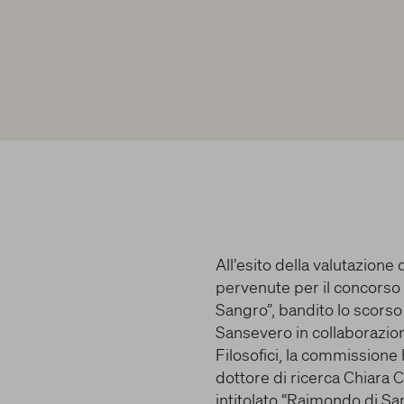
All’esito della valutazion
pervenute per il concorso 
Sangro”, bandito lo scors
Sansevero in collaborazione 
Filosofici, la commissione
dottore di ricerca Chiara 
Centro preferenze sulla privacy
intitolato “Raimondo di San