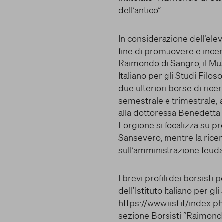
dell’antico”.
In considerazione dell’elev
I cookie e altre tecnologie simili sono una parte fon
fine di promuovere e incent
funzionamento della nostra Piattaforma. L’obiettivo p
Raimondo di Sangro, il Mus
è rendere l’esperienza di navigazione più comoda ed 
Italiano per gli Studi Filo
consentirci di migliorare i nostri servizi e la Piattaform
due ulteriori borse di rice
cookie vengono utilizzati per mostrare pubblicità che 
per l’utente quando visita i siti Web e le app di terzi. 
semestrale e trimestrale, 
tutte le informazioni sui cookie che utilizziamo e sarà 
alla dottoressa Benedetta 
e/o disattivarli secondo le proprie preferenze, salvo 
Forgione si focalizza su pr
strettamente necessari per il funzionamento della Pi
Sansevero, mentre la rice
importante tenere conto del fatto che il blocco di al
sull’amministrazione feud
condizionare l’esperienza sulla Piattaforma e il suo 
Premendo “Conferma le impostazioni”, la selezione re
I brevi profili dei borsisti
effettuata verrà salvata. Se non è stata selezionata 
dell’Istituto Italiano per gli
premere questo pulsante equivarrà a rifiutare tutti i c
informazioni, è possibile consultare la nostra
Ulterio
https://www.iisf.it/index.ph
sezione Borsisti “Raimond