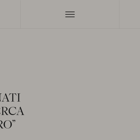
LA CAPPELLA E
IL CRISTO VELATO
ATI
LA CAPPELLA
Apri
IL CRISTO VELATO
ERCA
Apri
LE STATUE
Apri
RO”
LE MACCHINE ANATOMICHE
Catalogo scientifico digitale