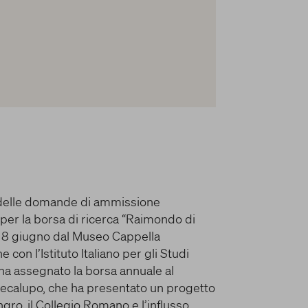
HANNO DETTO DI LUI
e delle domande di ammissione
per la borsa di ricerca “Raimondo di
o 8 giugno dal Museo Cappella
con l’Istituto Italiano per gli Studi
 ha assegnato la borsa annuale al
Cecalupo, che ha presentato un progetto
gro, il Collegio Romano e l’influsso