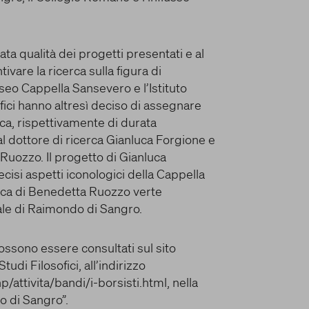
ata qualità dei progetti presentati e al
damentale del
ivare la ricerca sulla figura di
rincipale dei cookie
eo Cappella Sansevero e l’Istituto
efficiente, nonché
sofici hanno altresì deciso di assegnare
a stessa. Inoltre, i
rca, rispettivamente di durata
risulti interessante
Qui sono disponibili
al dottore di ricerca Gianluca Forgione e
possibile attivarli
Ruozzo. Il progetto di Gianluca
i Cookie
ecisi aspetti iconologici della Cappella
attaforma. È
rca di Benedetta Ruozzo verte
cuni cookie può
ale di Raimondo di Sangro.
funzionamento.
lativa ai cookie
 possono essere consultati sul sito
alcuna opzione,
 Studi Filosofici, all’indirizzo
ookie. Per ulteriori
ri informazioni
p/attivita/bandi/i-borsisti.html, nella
o di Sangro”.