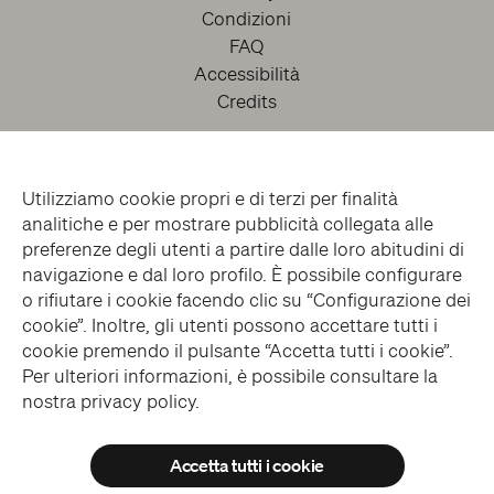
Condizioni
FAQ
Accessibilità
Credits
Utilizziamo cookie propri e di terzi per finalità
analitiche e per mostrare pubblicità collegata alle
preferenze degli utenti a partire dalle loro abitudini di
navigazione e dal loro profilo. È possibile configurare
o rifiutare i cookie facendo clic su “Configurazione dei
facebook
twitter
youtube
instagram
cookie”. Inoltre, gli utenti possono accettare tutti i
cookie premendo il pulsante “Accetta tutti i cookie”.
Per ulteriori informazioni, è possibile consultare la
Iscriviti alla Newsletter
nostra
privacy policy
.
Accetta tutti i cookie
© MUSEO CAPPELLA SANSEVERO > ALL RIGHTS RESERVED