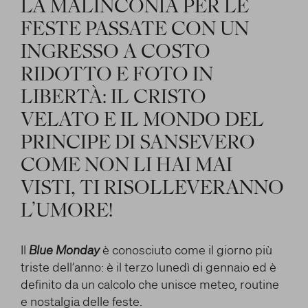
OPERE LETTERARIE E SCIENTIFICHE
LA MALINCONIA PER LE
e/o disattivarli secondo le proprie preferenze, salvo i
RAPPORTO CON GLI ARTISTI
FESTE PASSATE CON UN
Cookie strettamente necessari per il funzionamento
Cerca
della Piattaforma. È importante tenere conto del
MITO
INGRESSO A COSTO
fatto che il blocco di alcuni cookie può condizionare
HANNO DETTO DI LUI
RIDOTTO E FOTO IN
l’esperienza sulla Piattaforma e il suo funzionamento.
Premendo “Conferma le impostazioni”, la selezione
LIBERTÀ: IL CRISTO
facebook
twitter
youtube
instag
relativa ai cookie effettuata verrà salvata. Se non è
VELATO E IL MONDO DEL
stata selezionata alcuna opzione, premere questo
pulsante equivarrà a rifiutare tutti i cookie. Per
PRINCIPE DI SANSEVERO
ulteriori informazioni, è possibile consultare la
COME NON LI HAI MAI
nostra
Ulteriori informazioni
VISTI, TI RISOLLEVERANNO
L’UMORE!
Cookie strettamente necessari
Il
Blue Monday
è conosciuto come il giorno più
Cookie di analisi
triste dell’anno: è il terzo lunedì di gennaio ed è
Cookies di marketing
definito da un calcolo che unisce meteo, routine
e nostalgia delle feste.