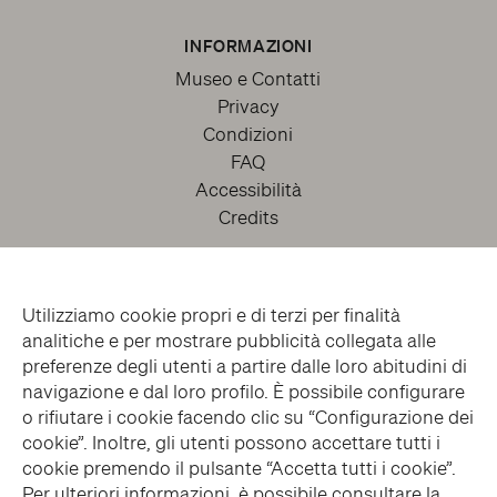
INFORMAZIONI
Museo e Contatti
Privacy
Condizioni
FAQ
Accessibilità
Credits
Utilizziamo cookie propri e di terzi per finalità
analitiche e per mostrare pubblicità collegata alle
preferenze degli utenti a partire dalle loro abitudini di
navigazione e dal loro profilo. È possibile configurare
o rifiutare i cookie facendo clic su “Configurazione dei
facebook
twitter
youtube
instagram
cookie”. Inoltre, gli utenti possono accettare tutti i
cookie premendo il pulsante “Accetta tutti i cookie”.
Per ulteriori informazioni, è possibile consultare la