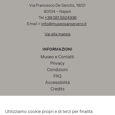
Via Francesco De Sanctis, 19/21
80134 – Napoli
Tel
+39 081 5524936
Email >
info@museosansevero.it
Vai alla mappa
INFORMAZIONI
Museo e Contatti
Privacy
Condizioni
FAQ
Accessibilità
Credits
Utilizziamo cookie propri e di terzi per finalità