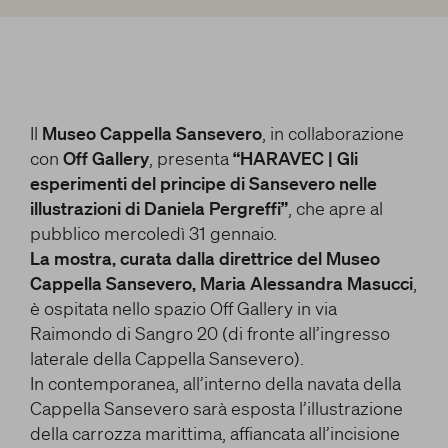
OPERE LETTERARIE E SCIENTIFICHE
e/o disattivarli secondo le proprie preferenze, salvo i
RAPPORTO CON GLI ARTISTI
Cookie strettamente necessari per il funzionamento
Cerca
della Piattaforma. È importante tenere conto del
MITO
fatto che il blocco di alcuni cookie può condizionare
HANNO DETTO DI LUI
l’esperienza sulla Piattaforma e il suo funzionamento.
Il
Museo Cappella Sansevero
, in collaborazione
Premendo “Conferma le impostazioni”, la selezione
facebook
twitter
youtube
instag
relativa ai cookie effettuata verrà salvata. Se non è
con
Off Gallery
, presenta
“HARAVEC | Gli
stata selezionata alcuna opzione, premere questo
esperimenti del principe di Sansevero nelle
pulsante equivarrà a rifiutare tutti i cookie. Per
illustrazioni di Daniela Pergreffi”
, che apre al
ulteriori informazioni, è possibile consultare la
pubblico mercoledì 31 gennaio.
nostra
Ulteriori informazioni
La mostra, curata dalla direttrice del Museo
Cappella Sansevero, Maria Alessandra Masucci
,
è ospitata nello spazio Off Gallery in via
Cookie strettamente necessari
Raimondo di Sangro 20 (di fronte all’ingresso
laterale della Cappella Sansevero).
Cookie di analisi
In contemporanea, all’interno della navata della
Cappella Sansevero sarà esposta l’illustrazione
Cookies di marketing
della carrozza marittima, affiancata all’incisione