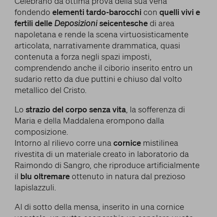
Celebrano dà ottima prova della sua vena
fondendo
elementi tardo-barocchi
con
quelli vivi e
fertili delle
Deposizioni
seicentesche
di area
napoletana e rende la scena virtuosisticamente
articolata, narrativamente drammatica, quasi
contenuta a forza negli spazi imposti,
comprendendo anche il ciborio inserito entro un
sudario retto da due puttini e chiuso dal volto
metallico del Cristo.
Lo
strazio del corpo senza vita
, la sofferenza di
Maria e della Maddalena erompono dalla
composizione.
Intorno al rilievo corre una
cornice
mistilinea
rivestita di un materiale creato in laboratorio da
Raimondo di Sangro, che riproduce artificialmente
il
blu oltremare
ottenuto in natura dal prezioso
lapislazzuli.
Al di sotto della mensa, inserito in una cornice