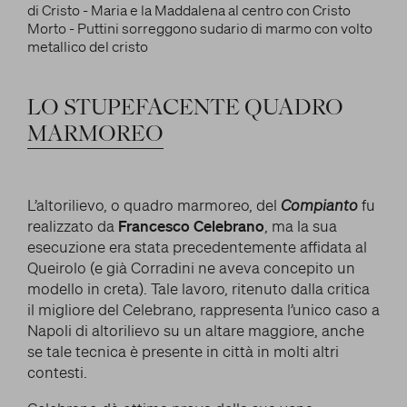
OPERE LETTERARIE E SCIENTIFICHE
e/o disattivarli secondo le proprie preferenze, salvo i
RAPPORTO CON GLI ARTISTI
Cookie strettamente necessari per il funzionamento
Cerca
della Piattaforma. È importante tenere conto del
MITO
fatto che il blocco di alcuni cookie può condizionare
HANNO DETTO DI LUI
l’esperienza sulla Piattaforma e il suo funzionamento.
LO
STUPEFACENTE
QUADRO
Premendo “Conferma le impostazioni”, la selezione
MARMOREO
facebook
twitter
youtube
instag
relativa ai cookie effettuata verrà salvata. Se non è
stata selezionata alcuna opzione, premere questo
pulsante equivarrà a rifiutare tutti i cookie. Per
L’altorilievo, o quadro marmoreo, del
Compianto
fu
ulteriori informazioni, è possibile consultare la
realizzato da
Francesco Celebrano
, ma la sua
nostra
Ulteriori informazioni
esecuzione era stata precedentemente affidata al
Queirolo (e già Corradini ne aveva concepito un
modello in creta). Tale lavoro, ritenuto dalla critica
Cookie strettamente necessari
il migliore del Celebrano, rappresenta l’unico caso a
Napoli di altorilievo su un altare maggiore, anche
Cookie di analisi
se tale tecnica è presente in città in molti altri
contesti.
Cookies di marketing