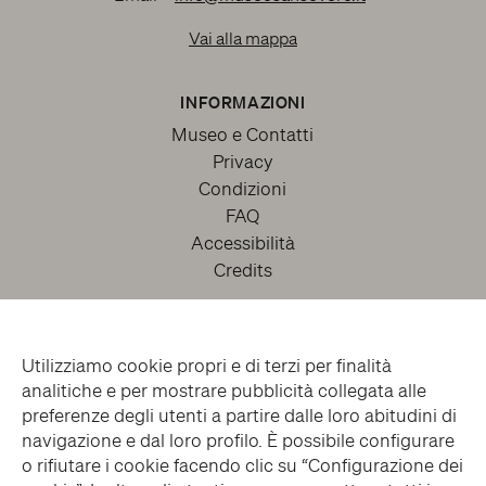
Vai alla mappa
INFORMAZIONI
Museo e Contatti
Privacy
Condizioni
FAQ
Accessibilità
Credits
Utilizziamo cookie propri e di terzi per finalità
analitiche e per mostrare pubblicità collegata alle
preferenze degli utenti a partire dalle loro abitudini di
navigazione e dal loro profilo. È possibile configurare
o rifiutare i cookie facendo clic su “Configurazione dei
facebook
twitter
youtube
instagram