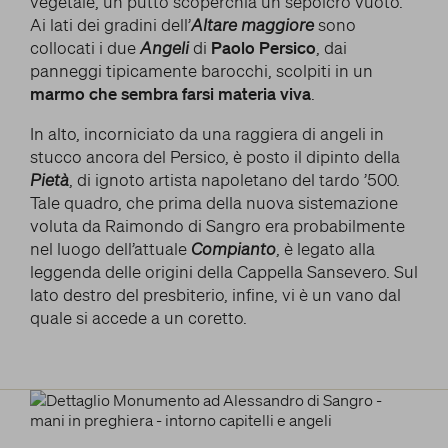
vegetale, un putto scoperchia un sepolcro vuoto.
Ai lati dei gradini dell’
Altare maggiore
sono
collocati i due
Angeli
di
Paolo Persico
, dai
panneggi tipicamente barocchi, scolpiti in un
marmo che sembra farsi materia viva
.
In alto, incorniciato da una raggiera di angeli in
stucco ancora del Persico, è posto il dipinto della
Pietà
, di ignoto artista napoletano del tardo ’500.
Tale quadro, che prima della nuova sistemazione
voluta da Raimondo di Sangro era probabilmente
nel luogo dell’attuale
Compianto
, è legato alla
leggenda delle origini della Cappella Sansevero. Sul
lato destro del presbiterio, infine, vi è un vano dal
quale si accede a un coretto.