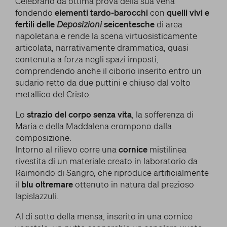
Celebrano dà ottima prova della sua vena
fondendo
elementi tardo-barocchi
con
quelli vivi e
fertili delle
Deposizioni
seicentesche
di area
napoletana e rende la scena virtuosisticamente
articolata, narrativamente drammatica, quasi
contenuta a forza negli spazi imposti,
comprendendo anche il ciborio inserito entro un
sudario retto da due puttini e chiuso dal volto
metallico del Cristo.
Lo
strazio del corpo senza vita
, la sofferenza di
Maria e della Maddalena erompono dalla
composizione.
Intorno al rilievo corre una
cornice
mistilinea
rivestita di un materiale creato in laboratorio da
Raimondo di Sangro, che riproduce artificialmente
il
blu oltremare
ottenuto in natura dal prezioso
lapislazzuli.
Al di sotto della mensa, inserito in una cornice