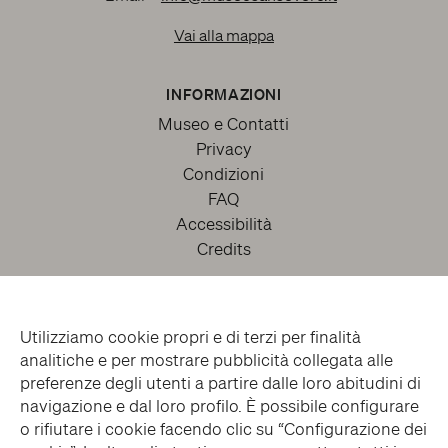
Vai alla mappa
INFORMAZIONI
Museo e Contatti
Privacy
Condizioni
FAQ
Accessibilità
Credits
Utilizziamo cookie propri e di terzi per finalità
analitiche e per mostrare pubblicità collegata alle
preferenze degli utenti a partire dalle loro abitudini di
navigazione e dal loro profilo. È possibile configurare
o rifiutare i cookie facendo clic su “Configurazione dei
facebook
twitter
youtube
instagram