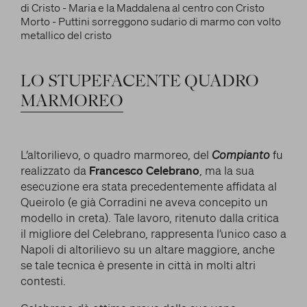
OPERE LETTERARIE E SCIENTIFICHE
e/o disattivarli secondo le proprie preferenze, salvo i
RAPPORTO CON GLI ARTISTI
Cookie strettamente necessari per il funzionamento
Cerca
della Piattaforma. È importante tenere conto del
MITO
fatto che il blocco di alcuni cookie può condizionare
HANNO DETTO DI LUI
l’esperienza sulla Piattaforma e il suo funzionamento.
LO
STUPEFACENTE
QUADRO
Premendo “Conferma le impostazioni”, la selezione
MARMOREO
facebook
twitter
youtube
instag
relativa ai cookie effettuata verrà salvata. Se non è
stata selezionata alcuna opzione, premere questo
pulsante equivarrà a rifiutare tutti i cookie. Per
L’altorilievo, o quadro marmoreo, del
Compianto
fu
ulteriori informazioni, è possibile consultare la
realizzato da
Francesco Celebrano
, ma la sua
nostra
Ulteriori informazioni
esecuzione era stata precedentemente affidata al
Queirolo (e già Corradini ne aveva concepito un
modello in creta). Tale lavoro, ritenuto dalla critica
Cookie strettamente necessari
il migliore del Celebrano, rappresenta l’unico caso a
Napoli di altorilievo su un altare maggiore, anche
Cookie di analisi
se tale tecnica è presente in città in molti altri
contesti.
Cookies di marketing