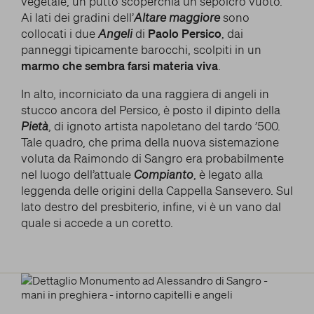
vegetale, un putto scoperchia un sepolcro vuoto.
Ai lati dei gradini dell’
Altare maggiore
sono
collocati i due
Angeli
di
Paolo Persico
, dai
panneggi tipicamente barocchi, scolpiti in un
marmo che sembra farsi materia viva
.
In alto, incorniciato da una raggiera di angeli in
stucco ancora del Persico, è posto il dipinto della
Pietà
, di ignoto artista napoletano del tardo ’500.
Tale quadro, che prima della nuova sistemazione
voluta da Raimondo di Sangro era probabilmente
nel luogo dell’attuale
Compianto
, è legato alla
leggenda delle origini della Cappella Sansevero. Sul
lato destro del presbiterio, infine, vi è un vano dal
quale si accede a un coretto.