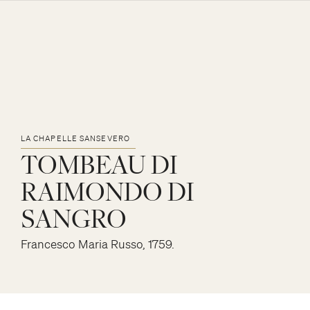
ITA
ENG
FRA
PLANIFIER VOTRE VISITE
Ouvrir
LA CHAPELLE ET LE CHRIST
HORAIRES ET TARIFS
Ouvrir
VOILÉ
LA CHAPELLE SANSEVERO
MODALITÉS D’ACCÈS
TOMBEAU
DI
GROUPES SCOLAIRES
LE PRINCE DE SANSEVERO
LA CHAPELLE SANSEVERO
ACCESSIBILITÉ
RAIMONDO
DI
Ouvrir
Ouvrir
LE CHRIST VOILÉ
COMMENT NOUS REJOINDRE
Ouvrir
SANGRO
ACTUALITÉS ET ÉVÉNEMENTS
LES STATUES
BIOGRAPHIE
FAQ
Ouvrir
Francesco Maria Russo, 1759.
LES MACHINES ANATOMIQUES
EXPÉRIMENTATIONS
ŒUVRES LITTÉRAIRES ET SCIENTIFIQUES
RAPPORT AVEC LES ARTISTES
Chercher