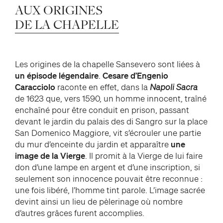
MYTHE
AUX
ORIGINES
ON A DIT DE LUI
DE
LA
CHAPELLE
facebook
twitter
youtube
instag
Les origines de la chapelle Sansevero sont liées à
un épisode légendaire
.
Cesare d’Engenio
Caracciolo
raconte en effet, dans la
Napoli Sacra
de 1623 que, vers 1590, un homme innocent, traîné
enchaîné pour être conduit en prison, passant
devant le jardin du palais des di Sangro sur la place
San Domenico Maggiore, vit s’écrouler une partie
du mur d’enceinte du jardin et apparaître
une
image de la Vierge
. Il promit à la Vierge de lui faire
don d’une lampe en argent et d’une inscription, si
seulement son innocence pouvait être reconnue :
une fois libéré, l’homme tint parole. L’image sacrée
devint ainsi un lieu de pèlerinage où nombre
d’autres grâces furent accomplies.