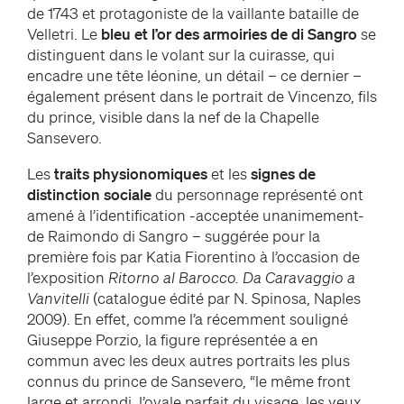
de 1743 et protagoniste de la vaillante bataille de
Velletri. Le
bleu et l’or des armoiries de di Sangro
se
distinguent dans le volant sur la cuirasse, qui
encadre une tête léonine, un détail – ce dernier –
également présent dans le portrait de Vincenzo, fils
du prince, visible dans la nef de la Chapelle
Sansevero.
Les
traits physionomiques
et les
signes de
distinction sociale
du personnage représenté ont
amené à l’identification -acceptée unanimement-
de Raimondo di Sangro – suggérée pour la
première fois par Katia Fiorentino à l’occasion de
l’exposition
Ritorno al Barocco. Da Caravaggio a
Vanvitelli
(catalogue édité par N. Spinosa, Naples
2009). En effet, comme l’a récemment souligné
Giuseppe Porzio, la figure représentée a en
commun avec les deux autres portraits les plus
connus du prince de Sansevero, “le même front
large et arrondi, l’ovale parfait du visage, les yeux