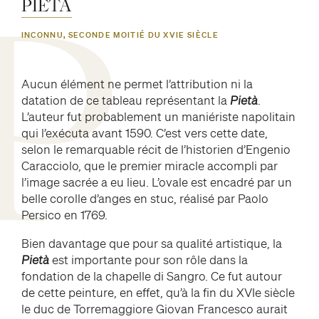
PIETÀ
MYTHE
P
ON A DIT DE LUI
INCONNU, SECONDE MOITIÉ DU XVIE SIÈCLE
facebook
twitter
youtube
instag
Aucun élément ne permet l’attribution ni la
datation de ce tableau représentant la
Pietà
.
L’auteur fut probablement un maniériste napolitain
qui l’exécuta avant 1590. C’est vers cette date,
selon le remarquable récit de l’historien d’Engenio
Caracciolo, que le premier miracle accompli par
l’image sacrée a eu lieu. L’ovale est encadré par un
belle corolle d’anges en stuc, réalisé par Paolo
Persico en 1769.
Bien davantage que pour sa qualité artistique, la
Pietà
est importante pour son rôle dans la
fondation de la chapelle di Sangro. Ce fut autour
de cette peinture, en effet, qu’à la fin du XVIe siècle
le duc de Torremaggiore Giovan Francesco aurait